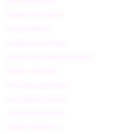
AGEN TOGEL DEPO 5K
BANDAR LOTRE LENGKAP
TOTO 4D TERBESAR
4 BANDAR TOGEL TERBAIK
PASARAN TOGEL ONLINE TERLENGKAP
BANDAR TOGEL RESMI
TOTO TOGEL DEPOSIT 5000
TOGEL DEPOSIT QRIS 5000
TOTO ONLINE DANA 5000
LINK DAFTAR EDMTOGEL