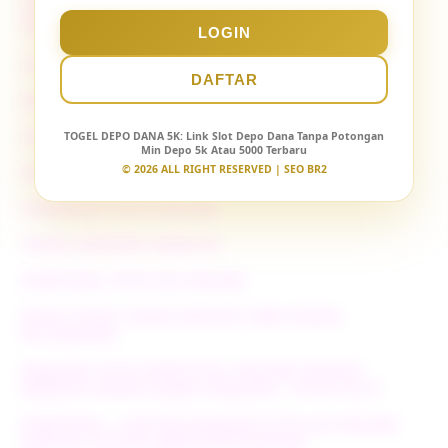
GAME ONLINE DENGAN RASIO KEMENANGAN
TERTINGGI
LOGIN
SITUS TOGEL DEPO 5K EDMTOGEL
DAFTAR
BANDAR TOGEL TERPERCAYA
SITUS TOGEL TERPERCAYA
TOGEL DEPO DANA 5K
: Link Slot Depo Dana Tanpa Potongan
Min Depo 5k Atau 5000 Terbaru
© 2026 ALL RIGHT RESERVED | SEO BR2
AGEN TOGEL TERPERCAYA
5 BANDAR TOTO ONLINE
TOGEL DEPOSIT DANA 5K
PUBTOGEL TOTO 4D ONLINE
SITUS TOGEL DANA DEPOSIT 5000 TANPA
POTONGAN
BANDAR TOTO EDMTOGEL ONLINE DESIGN
WEBSITE KEREN GAME LENGKAP | TOTO SLOT
PUBTOGEL | DAFTAR BANDAR TOTO 4D ONLINE
HADIAH 10 JUTA AMAN PASTI BAYAR