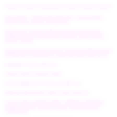
WEBSITE RESMI PERMAINAN ONLINE PASANG ANGKA
EDMTOGEL - REFERENSI NOMOR 1 TERPERCAYA
MAIN TOTO TOGEL ONLINE 4D
EDMTOGEL PUSAT GAME DENGAN TEKNOLOGI
TERBARU DAN TERUPDATE DEPOSIT 5000 UNTUK
BUAT 1 AKUN
INDIKATOR MAIN DI TOGEL ONLINE KEMENANGAN
BERMAIN DI EDMTOGEL DENGAN DEPO MULAI 5K
BANDAR TOGEL DEPO 5K
AGEN TOGEL DEPOSIT 5000
SITUS RESMI SLOT TOTO 4D DEPO 5K
WEBSITE BERMAIN TOGEL DEPO QRIS 5K
TOTO TOGEL DEPOSIT 5000 : WEBSITE PENYEDIA
GAME ONLINE DENGAN RASIO KEMENANGAN
TERTINGGI