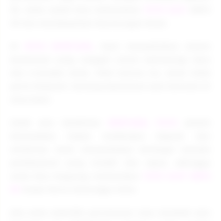
5k, Anda sudah bisa memainkan
TOTO SLOT
DEPO
5K dan mendapatkan keuntungan besar.
Di
SITUS EDMTOGEL
, kami menyediakan sistem
keamanan yang canggih untuk melindungi data
dan transaksi Anda. Oleh karena itu, Anda tidak
perlu khawatir tentang keamanan saat bermain di
situs kami.
Salah satu kelebihan
EDMTOGEL TOTO
adalah
kemudahan dalam melakukan deposit dan
withdraw. Kami menyediakan berbagai metode
pembayaran yang mudah dan cepat, sehingga
anda bisa langsung memainkan
TOTO SLOT DEPO
5K
tanpa harus menunggu lama.
Jika anda memiliki pertanyaan atau masalah saat