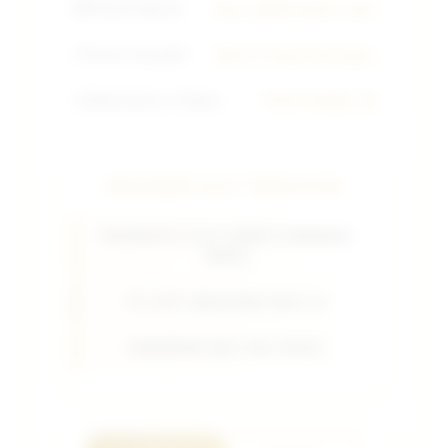
💳
Sistem Deposit
Dana, QRIS, Bank Lokal
⚡
Proses Transaksi
Kilat & Tanpa Potongan
📱
Motoclassic.in Utama
TOTO TOGEL 4D
PROVIDER SLOT TERGACOR
PRAGMATIC PLAY (SWEET BONANZA
XMAS)
PG SOFT (MAHJONG WAYS 2)
HABANERO (HOT HOT FRUIT)