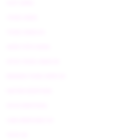
SLOT DANA
TOGEL DANA
TOGEL DANA 5K
AGEN TOTO DANA
SITUS TOGEL DANA 5K
BANDAR TOGEL DEPO 5K
DAFTAR EDMTOGEL
SITUS EDMTOGEL
LINK EDMTOGEL 5K
TOTO 5K