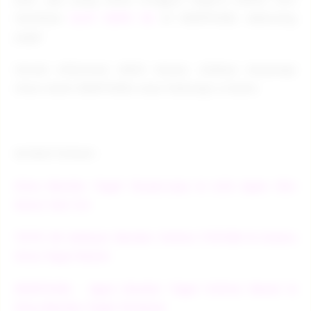
mainkan
SLOT DEPO 5K
di EDMTOGEL sekarang
juga!
Untuk informasi lebih lanjut, silakan kunjungi
situs resmi EDMTOGEL atau hubungi cs kami.
Artikel Terkait :
Situs Bandar Togel Terpercaya & Link Agen Slot
Gacor Hari Ini
TOTO 4D Ambyar Bandar Online TOTO88 & Utama
Situs Togel Resmi
EDMTOGEL - Agen Bandar Togel Online Resmi &
Situs Bandar Togel Terbesar