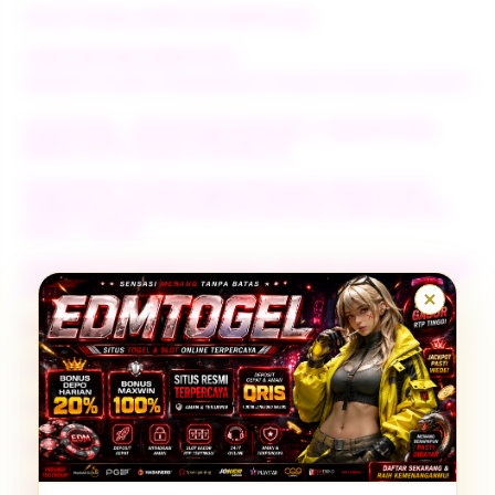
SITUS TOGEL DEPO 5K EDMTOGEL
LINK DAFTAR EDMTOGEL
WEBSITE RESMI PERMAINAN ONLINE PASANG ANGKA
EDMTOGEL - REFERENSI NOMOR 1 TERPERCAYA
MAIN TOTO TOGEL ONLINE 4D
EDMTOGEL PUSAT GAME DENGAN TEKNOLOGI
TERBARU DAN TERUPDATE DEPOSIT 5000 UNTUK
BUAT 1 AKUN
INDIKATOR MAIN DI TOGEL ONLINE KEMENANGAN
BERMAIN DI EDMTOGEL DENGAN DEPO MULAI 5K
BANDAR TOGEL DEPO 5K
AGEN TOGEL DEPOSIT 5000
SITUS RESMI SLOT TOTO 4D DEPO 5K
WEBSITE BERMAIN TOGEL DEPO QRIS 5K
TOTO TOGEL DEPOSIT 5000 : WEBSITE PENYEDIA