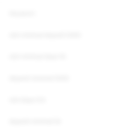
Buka
Footer Navigation
Keyword :
Buka
slot minimal deposit 5000
Buka
slot minimal depo 5k
Buka
deposit minimal 5000
Buka
slot depo 5rb
Buka
deposit minimal 5k