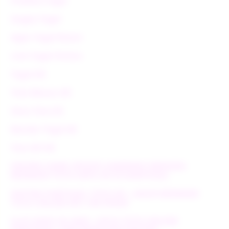
Prediksi Togel
Angka Togel
Agen Togel Resmi
Link Togel Online
Togel HK
Toto Macau 4D
Situs Toto 5K
Bandar Togel 4D
Toto 4D HK
ENGINE GAME UPDATE GAMPANG MENANG
BERMAIN TOTO DEPO 5K DI EDMTOGEL
DAFTAR PUBTOGEL TOTO 4D | AKUN BERMAIN
TOTO ONLINE BET 100 PERAK
SLOT DEPO 5K QRIS : SITUS TOTO ONLINE