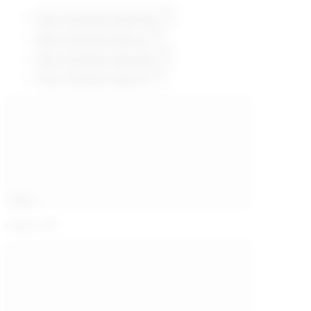
Move Thumbnail Image down
Move Thumbnail Image up
Move Thumbnail Image right
Move Thumbnail Image left
Close
Galaxy A07