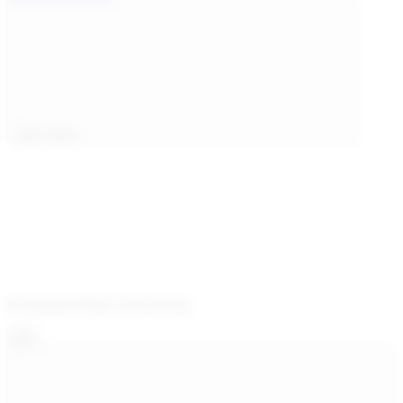
Close menu
Keranjang belanja Anda kosong
OK