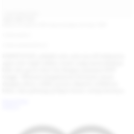
Layer Popup Close
Agen Situs Toto
deposit 5k
deposit 5000 tanpa potongan
slot depo 5000
{{item.name}}
{{item.summaryPrice}}
EDMTOGEL adalah satu satu nya di Indonesia
agen toto togel online resmi yang menyediakan
link slot gacor hari ini dengan jaminan RTP
tinggi. Nikmati pengalaman bermain aman
dengan akses stabil, proses deposit-withdraw
kilat, dan peluang jackpot besar setiap harinya.
Masuk/Daftar
WishList