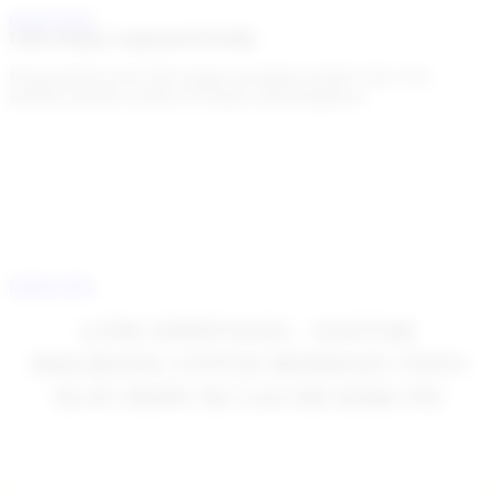
popup close
Lihat dengan Augmented Reality
Harap pindai Kode QR dengan perangkat mobile Anda, dan
letakkan gambar produk di tempat yang diinginkan.
popup close
LINK EDMTOGEL - DAFTAR
SEKARANG UNTUK BERMAIN TOTO
SLOT DEPO 5K GACOR HARI INI