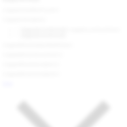
{{upgrade.learnMoreCta.text}}
{{upgrade.description}}
{{upgrade.yesAttr.text}}
{{upgrade.yesAttr.subText}}
{{upgrade.noAttr.text}}
{{upgradeResult.displayModelName}}
{{upgradeResult.discountText1}}
{{upgradeResult.description1}}
{{upgradeResult.description2}}
Tutup