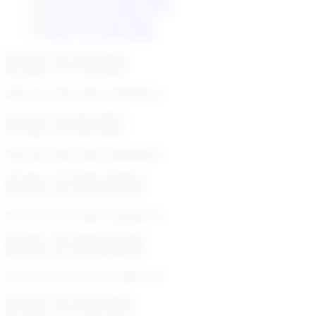
Klik atau ketuk untuk memperkecil
Klik atau ketuk untuk memperkecil
Klik atau ketuk untuk memperkecil
Klik atau ketuk untuk memperkecil