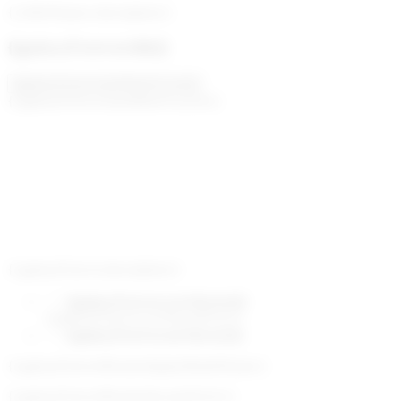
{{offerFinance.description}}
{{galaxyForever.title}}
{{galaxyForever.learnMoreCta.text}}
{{galaxyForever.learnMoreCta.text}}
{{galaxyForever.description}}
{{galaxyForever.yesAttr.text}}
{{galaxyForever.yesAttr.subText}}
{{galaxyForever.noAttr.text}}
{{galaxyForeverResult.displayModelName}}
{{galaxyForeverResult.discountText1}}