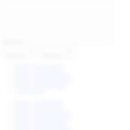
Berikutnya
Sebelumnya
Berikutnya
+4 lebih banyak