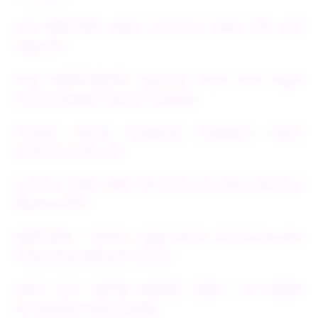
Link EDMTOGEL Resmi Promotor Resmi IDN LIVE
Togel 4D
Situs EDMTOGELâŸ¢ Spesialis Situs Toto Togel
Online Dengan Pasaran Lengkap
Prediksi Macau HongKong Singapore Resmi
Terpercaya Bet 100
Layanan TOGEL DEPO 5K Terpercaya Data Keluaran
Akurat 100%
EDMTOGEL - Bandar Togel Resmi Terpercaya Bet
100 Perak hadiah 4D 10 juta
TOTO SLOT GACOR DEPOSIT 5000 / 5K TANPA
POTONGAN CUAN JUTAAN