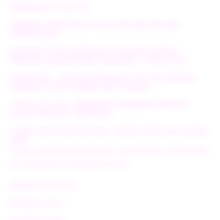
EDMTOGEL TOTO 5K
BANDAR EDMTOGEL TOTO ONLINE ONLINE
TERPERCAYA
BANDAR TOTO EDMTOGEL ONLINE DESIGN
WEBSITE KEREN GAME LENGKAP | TOTO SLOT
PUBTOGEL | DAFTAR BANDAR TOTO 4D ONLINE
HADIAH 10 JUTA AMAN PASTI BAYAR
TOTO SLOT 4D : TERMURAH DENGAN DEPOSIT
DANA 5000 BET 100 PERAK
TOGEL DEPO 5K VIA QRIS | AGEN TOTO SLOT DANA
5000
TOGEL DEPO 5K EDMTOGEL LINK PORTAL SITUS DEPO
5K TERUPDATE GAMPANG CUAN
Daftar Situs Toto
Bandar Lotre