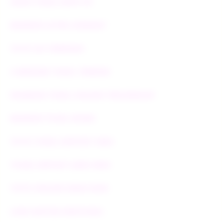
AGEN TOGEL DEPO 5K
BANDAR LOTRE LENGKAP
TOTO 4D TERBESAR
4 BANDAR TOGEL TERBAIK
PASARAN TOGEL ONLINE TERLENGKAP
BANDAR TOGEL RESMI
TOTO TOGEL DEPOSIT 5000
TOGEL DEPOSIT QRIS 5000
TOTO ONLINE DANA 5000
LINK DAFTAR EDMTOGEL