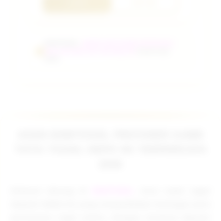
LOGIN
DAFTAR
EDMTOGEL:
adalah web terbaik di kelasnya
situs bermain toto slot depo 5k
terpercaya
2026.
AGEN EDMTOGEL PROVIDER GAME
TOTO TOGEL DEPO 5K TERPERCAYA
2026
Selamat datang di
EDMTOGEL
, situs resmi togel
deposit DANA 5k yang menyediakan berbagai jenis
permainan togel online. Dengan minimal deposit