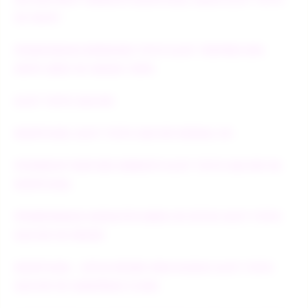
5K NO#1
PENDIDIKAN BERMAIN TOTO SLOT TERPERCAYA
DEPO QRIS 5K AMAN 100%
SLOT TOTO GACOR
EDMTOGEL SLOT TOTO GACOR MODAL 5K
POWERUP FEATURE WEBSITE SLOT TOTO GACOR 5K
EDMTOGEL
PENERIMAAN ANGGOTA BARU DI SITUS SLOT TOTO
GACOR 5K RESMI
EDMTOGEL - SITUS RESMI SMA KUDUS SLOT TOTO
GACOR 5K GAMPANG CUAN