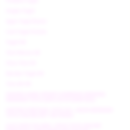
Prediksi Togel
Angka Togel
Agen Togel Resmi
Link Togel Online
Togel HK
Toto Macau 4D
Situs Toto 5K
Bandar Togel 4D
Toto 4D HK
ENGINE GAME UPDATE GAMPANG MENANG
BERMAIN TOTO DEPO 5K DI EDMTOGEL
DAFTAR PUBTOGEL TOTO 4D | AKUN BERMAIN
TOTO ONLINE BET 100 PERAK
SLOT DEPO 5K QRIS : SITUS TOTO ONLINE