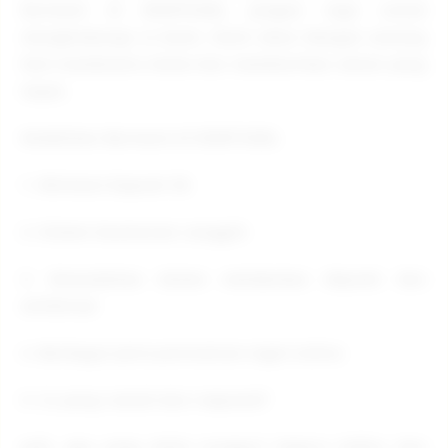
bermain di EDMTOGEL, jangan ragu untuk
menghubungi cs kami. Kami akan dengan senang
hati membantu Anda dan memberikan solusi yang
tepat.
Kelebihan Bermain di EDMTOGEL
1. Minimal deposit 5k
2. Sistem keamanan canggih
3. Kemudahan dalam melakukan deposit dan
withdraw
4. Berbagai jenis permainan togel online
5. Cs yang ramah dan responsif
Jadi, apa yang Anda tunggu? Segera daftar dan