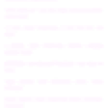
TOTO TOGEL 4D : Link Toto Togel Terpercaya Resmi
Online No#1
10 Situs Togel Terpercaya & Toto Slot Bet 100
Gacor
5 Bandar Togel Terpercaya Pasaran Lengkap
Hadiah 10 Juta
EDMTOGEL Link Alternatif Penghasil Cuan Depo 5K
Dana
Togel Deposit 5000 EDMTOGEL Resmi Tanpa
Potongan
Daftar Bandar Togel Terpercaya Resmi Tewrbesar
Indonesia