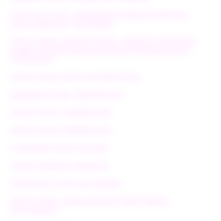
TOTO SLOT 4D : TERMURAH DENGAN DEPOSIT
DANA 5000 BET 100 PERAK
TOTO TOGEL DEPOSIT 5000 : WEBSITE PENYEDIA
GAME ONLINE DENGAN RASIO KEMENANGAN
TERTINGGI
SITUS TOGEL DEPO 5K EDMTOGEL
BANDAR TOGEL TERPERCAYA
SITUS TOGEL TERPERCAYA
AGEN TOGEL TERPERCAYA
5 BANDAR TOTO ONLINE
TOGEL DEPOSIT DANA 5K
PUBTOGEL TOTO 4D ONLINE
SITUS TOGEL DANA DEPOSIT 5000 TANPA
POTONGAN