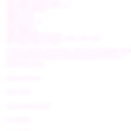
TOGEL DEPOSIT QRIS 5000
SLOT TOGEL DEPO 5K HARI INI
TOTO SLOT EDMTOGEL
BANDAR TOTO
AGEN TOTO 5K
DAFTAR TOGEL 5K
SLOT QRIS 5K
TOGEL DANA 5K
AGEN TERPERCAYA TOTO 5K
APLIKASI SITUS TOTO SLOT RESMI DEPO 5000
TOTO TOGEL DEPOSIT 5000
JARINGAN SERVER LUAR NEGERI GAMPANG KASIH MENANG MODA
LINK GACOR BERMAIN PASANG ANKGKA TOTO 4D >>
EDMTOGEL TOTO
TOGEL DEPO 5K
SLOT TOTO
TOGEL SLOT GACOR
SLOT QRIS