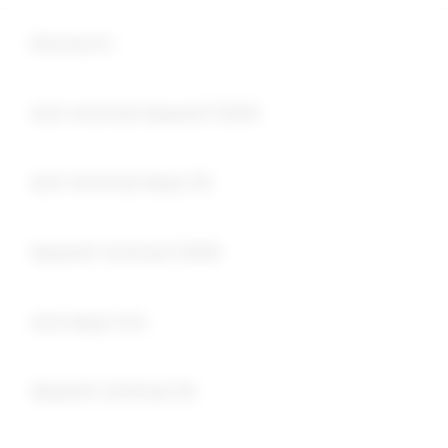
Buka
Footer Navigation
Keyword :
Buka
slot minimal deposit 5000
Buka
slot minimal depo 5k
Buka
deposit minimal 5000
Buka
slot depo 5rb
Buka
deposit minimal 5k