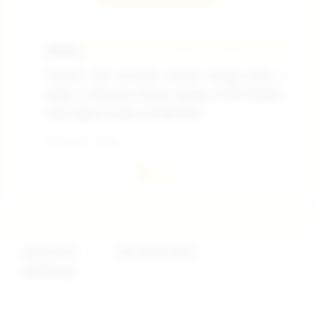
memastikan seluruh data pendaftar baru
online.
tetap terlindungi dan terjaga
kerahasiaannya.
¦
DIRLY
Ã¢Ëœâ€¦Ã¢Ëœâ€¦Ã¢Ëœâ€¦Ã¢Ëœâ€¦Ã¢Ëœâ€
e
"Baru kali ini nemuin situs minimal deposit 5000 ya
a
proses Dana nya beneran kilat. Gak perlu nunggu la
buat langsung spin. Langsung di kasih maxwin"
Terverifikasi - Kemarin
deposit 5k
>
slot depo 5000
>
EDMTOGEL