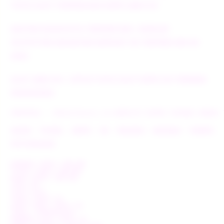
TOTO SLOT TERPERCAYA DEPO QRIS 5K
DAFTAR WONTOTO TERPERCAYA : BURLAP
OUTFITTER MONSTER DEPOSIT 5K TERPERCAYA DI
ASIA
SLOT QRIS 5K | SITUS TOTO SLOT DEPO 5K TERBAIK
INDONESIA
EDMTOGEL - Motoclassic.in WEBSITE RESMI PASANG ANGKA 
AGEN TOGEL DEPO 5K PALING MURAH TANPA
POTONGAN
BANDAR TOGEL ONLINE
SITUS TOGEL ONLINE
AGEN TOGEL ONLINE
TOTO 4D
TOTO SLOT
TOGEL DEPO 5K
AGEN TOGEL DEPO 5K
TOGEL TERPERCAYA
BANDAR SLOT TOTO 5K