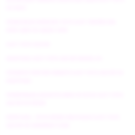
5K NO#1
PENDIDIKAN BERMAIN TOTO SLOT TERPERCAYA
DEPO QRIS 5K AMAN 100%
SLOT TOTO GACOR
EDMTOGEL SLOT TOTO GACOR MODAL 5K
POWERUP FEATURE WEBSITE SLOT TOTO GACOR 5K
EDMTOGEL
PENERIMAAN ANGGOTA BARU DI SITUS SLOT TOTO
GACOR 5K RESMI
EDMTOGEL - SITUS RESMI SMA KUDUS SLOT TOTO
GACOR 5K GAMPANG CUAN