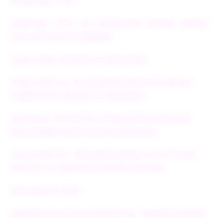
PENGHASIL CUAN
PUBTOGEL TOTO 4D TERPERCAYA DAFTAR SEGERA
RAIH BONUS NEW MEMBER
AGEN TOGEL DEPOSIT 5K PAKAI QRIS
TOGEL DEPO 5K : SITUS RESMI WONTOTO PALING
TERPERCAYA TERBAIK DI INDONESIA
EDMTOGEL TOTO DEPO 5K BERANI KASIH BONUS
NEW MEMBER YANG DAFTAR SEKARANG
TOGEL DEPO 5K : PROVIDER WEBSITE TOTO TOGEL
DEPOSIT 5K TANPA POTONGAN VIA DANA
SITUS BOKEP XNXX
BANDAR TOTO TOGEL DEPOSIT 5K : WEBSITE TEMPAT