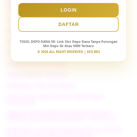
GAME ONLINE DENGAN RASIO KEMENANGAN
TERTINGGI
LOGIN
SITUS TOGEL DEPO 5K EDMTOGEL
DAFTAR
BANDAR TOGEL TERPERCAYA
SITUS TOGEL TERPERCAYA
TOGEL DEPO DANA 5K
: Link Slot Depo Dana Tanpa Potongan
Min Depo 5k Atau 5000 Terbaru
© 2026 ALL RIGHT RESERVED | SEO BR2
AGEN TOGEL TERPERCAYA
5 BANDAR TOTO ONLINE
TOGEL DEPOSIT DANA 5K
PUBTOGEL TOTO 4D ONLINE
SITUS TOGEL DANA DEPOSIT 5000 TANPA
POTONGAN
BANDAR TOTO EDMTOGEL ONLINE DESIGN
WEBSITE KEREN GAME LENGKAP | TOTO SLOT
PUBTOGEL | DAFTAR BANDAR TOTO 4D ONLINE
HADIAH 10 JUTA AMAN PASTI BAYAR