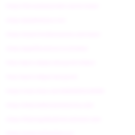
https://fernandamucheli.com.br/news/
https://goodhomes.co.tz/
https://www.frankmanyama.com/news/
https://gazellecouture.co.tz/news/
http://sport.sskpao-edu.go.th/videos/
http://sport.sskpao-edu.go.th/
https://next-blue.com/b48620052424068/
https://dharmikbrassindustries.com/
https://flamingofoodinternational.com/
https://www.italiandoors.in/