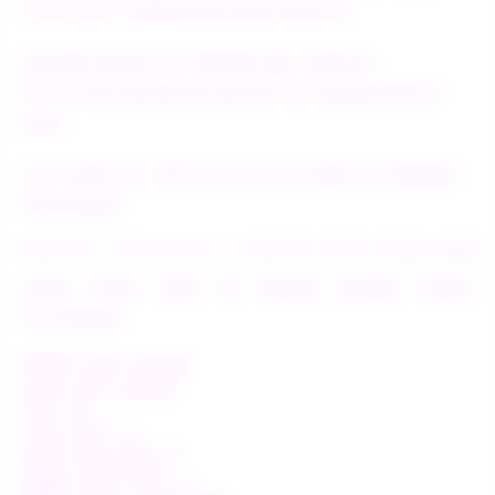
TOTO SLOT TERPERCAYA DEPO QRIS 5K
DAFTAR WONTOTO TERPERCAYA : BURLAP
OUTFITTER MONSTER DEPOSIT 5K TERPERCAYA DI
ASIA
SLOT QRIS 5K | SITUS TOTO SLOT DEPO 5K TERBAIK
INDONESIA
EDMTOGEL - Motoclassic.in WEBSITE RESMI PASANG ANGKA 
AGEN TOGEL DEPO 5K PALING MURAH TANPA
POTONGAN
BANDAR TOGEL ONLINE
SITUS TOGEL ONLINE
AGEN TOGEL ONLINE
TOTO 4D
TOTO SLOT
TOGEL DEPO 5K
AGEN TOGEL DEPO 5K
TOGEL TERPERCAYA
BANDAR SLOT TOTO 5K