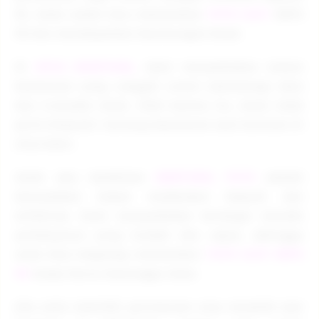
5k, Anda sudah bisa memainkan
TOTO SLOT
DEPO
5K dan mendapatkan keuntungan besar.
Di
SITUS EDMTOGEL
, kami menyediakan sistem
keamanan yang canggih untuk melindungi data
dan transaksi Anda. Oleh karena itu, Anda tidak
perlu khawatir tentang keamanan saat bermain di
situs kami.
Salah satu kelebihan
EDMTOGEL TOTO
adalah
kemudahan dalam melakukan deposit dan
withdraw. Kami menyediakan berbagai metode
pembayaran yang mudah dan cepat, sehingga
anda bisa langsung memainkan
TOTO SLOT DEPO
5K
tanpa harus menunggu lama.
Jika anda memiliki pertanyaan atau masalah saat