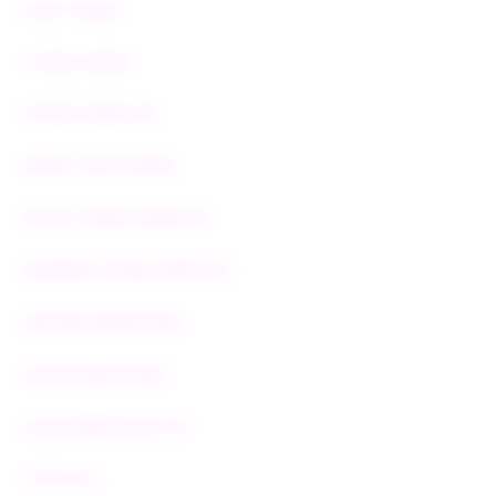
SLOT DANA
TOGEL DANA
TOGEL DANA 5K
AGEN TOTO DANA
SITUS TOGEL DANA 5K
BANDAR TOGEL DEPO 5K
DAFTAR EDMTOGEL
SITUS EDMTOGEL
LINK EDMTOGEL 5K
TOTO 5K