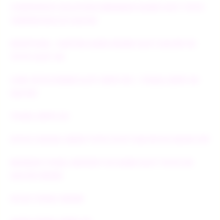
CORPOROTE SOLUTION BERMAIN GAME SLOT TOTO
TERPERCAYA 5K GACOR
EDMTOGEL : DAFTAR AGEN RESMI SLOT GACOR 5K
TOTO SLOT 4D
LINK SITUS RESMI SLOT DEPO 5K | TOGEL DEPO 5K
GACOR
TOGEL DEPO 5K
SITUS CASUAL MAIN TOTO SLOT GACOR 5K AKUN VIP
BANDAR TOGEL DEPOSIT 5K AGEN SLOT TOTO 5K
GACOR RESMI
SITUS TOGEL RESMI