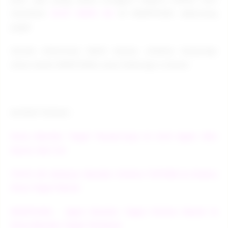
mainkan
SLOT DEPO 5K
di EDMTOGEL sekarang
juga!
Untuk informasi lebih lanjut, silakan kunjungi
situs resmi EDMTOGEL atau hubungi cs kami.
Artikel Terkait :
Situs Bandar Togel Terpercaya & Link Agen Slot
Gacor Hari Ini
TOTO 4D Ambyar Bandar Online TOTO88 & Utama
Situs Togel Resmi
EDMTOGEL - Agen Bandar Togel Online Resmi &
Situs Bandar Togel Terbesar