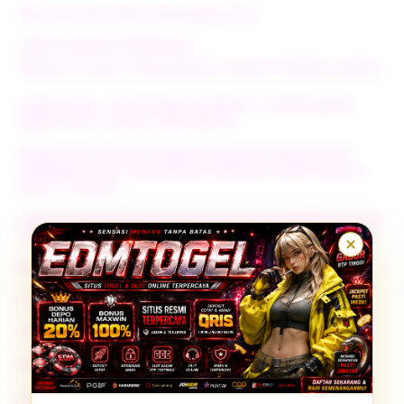
SITUS TOGEL DEPO 5K EDMTOGEL
LINK DAFTAR EDMTOGEL
WEBSITE RESMI PERMAINAN ONLINE PASANG ANGKA
EDMTOGEL - REFERENSI NOMOR 1 TERPERCAYA
MAIN TOTO TOGEL ONLINE 4D
EDMTOGEL PUSAT GAME DENGAN TEKNOLOGI
TERBARU DAN TERUPDATE DEPOSIT 5000 UNTUK
BUAT 1 AKUN
INDIKATOR MAIN DI TOGEL ONLINE KEMENANGAN
BERMAIN DI EDMTOGEL DENGAN DEPO MULAI 5K
BANDAR TOGEL DEPO 5K
AGEN TOGEL DEPOSIT 5000
SITUS RESMI SLOT TOTO 4D DEPO 5K
WEBSITE BERMAIN TOGEL DEPO QRIS 5K
TOTO TOGEL DEPOSIT 5000 : WEBSITE PENYEDIA