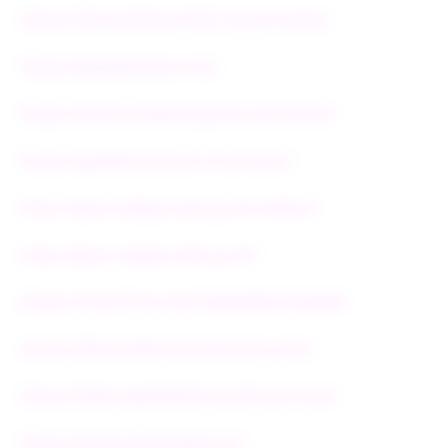
https://fernandamucheli.com.br/news/
https://goodhomes.co.tz/
https://www.frankmanyama.com/news/
https://gazellecouture.co.tz/news/
http://sport.sskpao-edu.go.th/videos/
http://sport.sskpao-edu.go.th/
https://next-blue.com/b48620052424068/
https://dharmikbrassindustries.com/
https://flamingofoodinternational.com/
https://www.italiandoors.in/