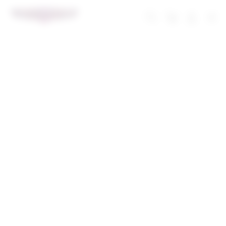
Skip
to
Troli
Login
Navigation
Deposit 5000
content