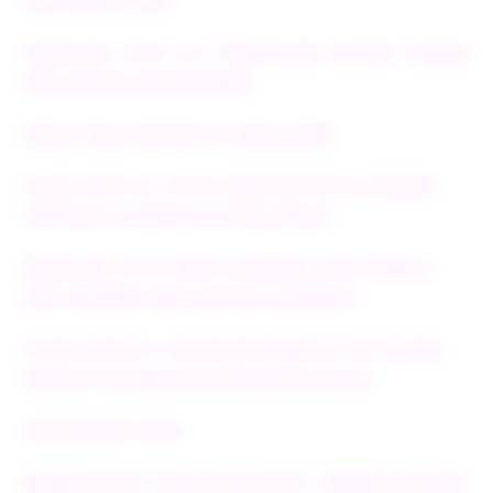
PENGHASIL CUAN
PUBTOGEL TOTO 4D TERPERCAYA DAFTAR SEGERA
RAIH BONUS NEW MEMBER
AGEN TOGEL DEPOSIT 5K PAKAI QRIS
TOGEL DEPO 5K : SITUS RESMI WONTOTO PALING
TERPERCAYA TERBAIK DI INDONESIA
EDMTOGEL TOTO DEPO 5K BERANI KASIH BONUS
NEW MEMBER YANG DAFTAR SEKARANG
TOGEL DEPO 5K : PROVIDER WEBSITE TOTO TOGEL
DEPOSIT 5K TANPA POTONGAN VIA DANA
SITUS BOKEP XNXX
BANDAR TOTO TOGEL DEPOSIT 5K : WEBSITE TEMPAT