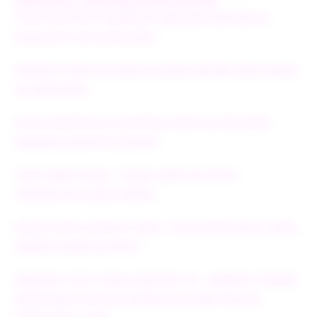
EDMTOGEL LINK MAIN DAN DAFTAR
TOTO 5K SELOT GAMPANG MENANG DAFTAR DI
WONTOTO 4D SUPER WIN
DEPOSIT 5000 VIA QRIS & DANA DAFTAR BUAT AKUN
DI EDMTOGEL
SITUS WONTOTO 4D MODAL DEPO 5K PELUANG
MENANG JACKPOT JUTAAN
TOTO DEPO 5000 | TOGEL DEPO 5K SITUS
TERPERCAYA AMAN RESMI
AGEN TOGEL DEPOSIT 5000 : SITUS EDMTOGEL VIRAL
SERING KASIH JACKPOT
BANDAR TOTO TOGEL DEPOSIT 5K : WEBSITE TEMPAT
BERSENANG SENANG BERMAIN GAME ONLINE