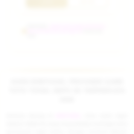
LOGIN
DAFTAR
EDMTOGEL:
adalah web terbaik di kelasnya
situs bermain toto slot depo 5k
terpercaya
2026.
AGEN EDMTOGEL PROVIDER GAME
TOTO TOGEL DEPO 5K TERPERCAYA
2026
Selamat datang di
EDMTOGEL
, situs resmi togel
deposit DANA 5k yang menyediakan berbagai jenis
permainan togel online. Dengan minimal deposit