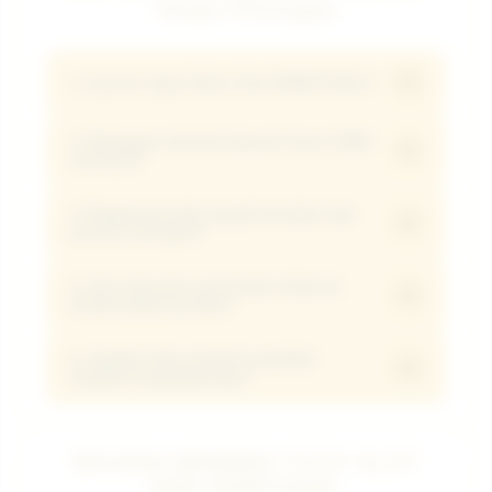
Tanpa Potongan
+
1. Apa itu Agen Situs Toto EDMTOGEL?
2. Mengapa minimal deposit harus 5000
EDMTOGEL adalah link Agen Situs Toto
+
via Dana?
Online terpercaya diIndonesia yang
mendukung transaksi via DANA dan sistem
3. Bagaimana jika terjadi kendala saat
Metode Dana memungkinkan proses
+
proses transaksi?
QRIS tanpa potongan dengan proses cepat
transfer kilat tanpa biaya tambahan,
hanya dalam hitungan detik.
sehingga modal hiburan hemat 5000 rupiah
4. Apa saja jenis permainan hiburan
Jangan khawatir! Layanan support Live
+
hemat yang tersedia?
Anda tetap utuh masuk ke saldo akun tanpa
Chat VVIP kami siaga 24 jam penuh untuk
potongan sepeserpun.
membantu memastikan setiap kendala
5. Apakah data pribadi pendaftar
Tersedia ribuan jenis game mulai dari
+
terjamin keamanannya?
pengisian saldo minimal deposit 5000 Anda
provider slot ternama seperti Pragmatic
terselesaikan dalam hitungan detik.
Play, PG Soft, dan Habanero yang
Sangat aman 100% ! Kami menggunakan
semuanya bisa dimainkan secara hemat
REVIEW MEMBER TOTO SLOT
sistem enkripsi tingkat tinggi yang
mulai dari modal 5k saja dan juga togel
5000 EDMTOGEL