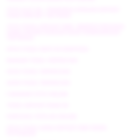
TOTO SLOT 4D : TERMURAH DENGAN DEPOSIT
DANA 5000 BET 100 PERAK
TOTO TOGEL DEPOSIT 5000 : WEBSITE PENYEDIA
GAME ONLINE DENGAN RASIO KEMENANGAN
TERTINGGI
SITUS TOGEL DEPO 5K EDMTOGEL
BANDAR TOGEL TERPERCAYA
SITUS TOGEL TERPERCAYA
AGEN TOGEL TERPERCAYA
5 BANDAR TOTO ONLINE
TOGEL DEPOSIT DANA 5K
PUBTOGEL TOTO 4D ONLINE
SITUS TOGEL DANA DEPOSIT 5000 TANPA
POTONGAN