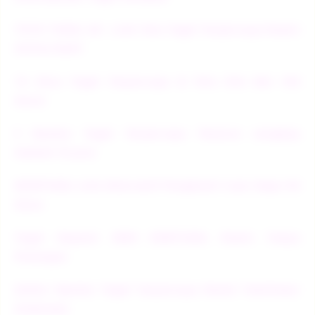
TOTO TOGEL 4D : Link Toto Togel Terpercaya Resmi
Online No#1
10 Situs Togel Terpercaya & Toto Slot Bet 100
Gacor
5 Bandar Togel Terpercaya Pasaran Lengkap
Hadiah 10 Juta
EDMTOGEL Link Alternatif Penghasil Cuan Depo 5K
Dana
Togel Deposit 5000 EDMTOGEL Resmi Tanpa
Potongan
Daftar Bandar Togel Terpercaya Resmi Tewrbesar
Indonesia