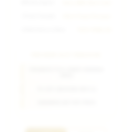
💳
Sistem Deposit
Dana, QRIS, Bank Lokal
⚡
Proses Transaksi
Kilat & Tanpa Potongan
📱
Motoclassic.in Utama
TOTO TOGEL 4D
PROVIDER SLOT TERGACOR
PRAGMATIC PLAY (SWEET BONANZA
XMAS)
PG SOFT (MAHJONG WAYS 2)
HABANERO (HOT HOT FRUIT)