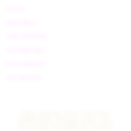
SLOT 5K
DEPO QRIS 5K
TOGEL DANA 5000
SLOT DANA 5000
SITUS DANA 5000
SLOT GACOR 5K
FAQ: Seputar Situs Toto Slot
EDMTOGEL Sebagai Situs Toto
Slot DANA Via QRIS 5K Terbaru