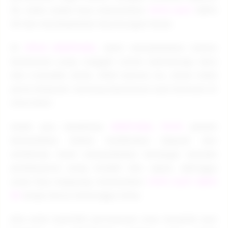
5k, Anda sudah bisa memainkan
TOTO SLOT
DEPO
5K dan mendapatkan keuntungan besar.
Di
SITUS EDMTOGEL
, kami menyediakan sistem
keamanan yang canggih untuk melindungi data
dan transaksi Anda. Oleh karena itu, Anda tidak
perlu khawatir tentang keamanan saat bermain di
situs kami.
Salah satu kelebihan
EDMTOGEL TOTO
adalah
kemudahan dalam melakukan deposit dan
withdraw. Kami menyediakan berbagai metode
pembayaran yang mudah dan cepat, sehingga
anda bisa langsung memainkan
TOTO SLOT DEPO
5K
tanpa harus menunggu lama.
Jika anda memiliki pertanyaan atau masalah saat