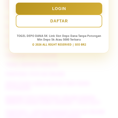
GAME ONLINE DENGAN RASIO KEMENANGAN
TERTINGGI
LOGIN
SITUS TOGEL DEPO 5K EDMTOGEL
DAFTAR
BANDAR TOGEL TERPERCAYA
SITUS TOGEL TERPERCAYA
TOGEL DEPO DANA 5K
: Link Slot Depo Dana Tanpa Potongan
Min Depo 5k Atau 5000 Terbaru
© 2026 ALL RIGHT RESERVED | SEO BR2
AGEN TOGEL TERPERCAYA
5 BANDAR TOTO ONLINE
TOGEL DEPOSIT DANA 5K
PUBTOGEL TOTO 4D ONLINE
SITUS TOGEL DANA DEPOSIT 5000 TANPA
POTONGAN
BANDAR TOTO EDMTOGEL ONLINE DESIGN
WEBSITE KEREN GAME LENGKAP | TOTO SLOT
PUBTOGEL | DAFTAR BANDAR TOTO 4D ONLINE
HADIAH 10 JUTA AMAN PASTI BAYAR